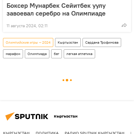
Боксер Мунарбек Сейитбек уулу
завоевал серебро на Олимпиаде
11 августа 2024, 02:11
Олимпийские игры — 2024
Кыргызстан
Сардана Трофимова
марафон
Олимпиада
бег
легкая атлетика
Кыргызстан
КЫРГЫЗСТАН
ПОЛИТИКА
РАДИО SPUTNIK КЫРГЫЗСТАН
Р