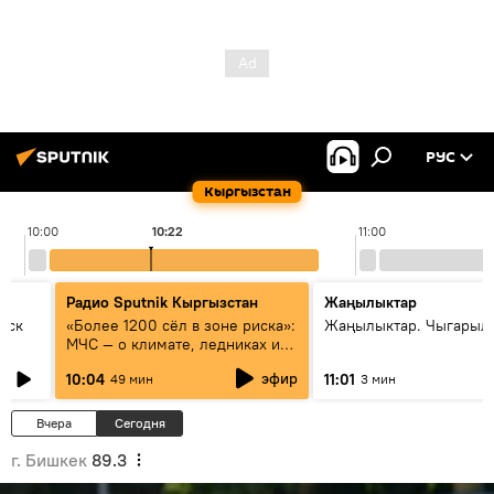
РУС
Кыргызстан
10:00
10:22
11:00
Радио Sputnik Кыргызстан
Жаңылыктар
уск
«Более 1200 сёл в зоне риска»:
Жаңылыктар. Чыгарылы
МЧС — о климате, ледниках и
системе оповещения
эфир
10:04
11:01
49 мин
3 мин
населения
Вчера
Сегодня
г. Бишкек
89.3