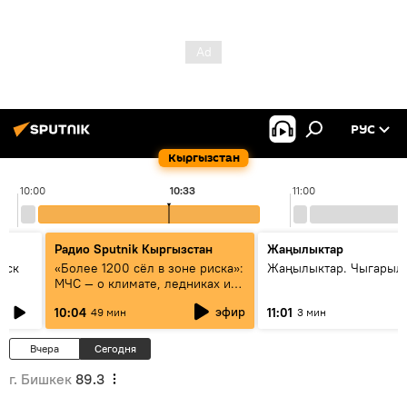
РУС
Кыргызстан
10:00
10:33
11:00
Радио Sputnik Кыргызстан
Жаңылыктар
уск
«Более 1200 сёл в зоне риска»:
Жаңылыктар. Чыгарылы
МЧС — о климате, ледниках и
системе оповещения
эфир
10:04
11:01
49 мин
3 мин
населения
Вчера
Сегодня
г. Бишкек
89.3