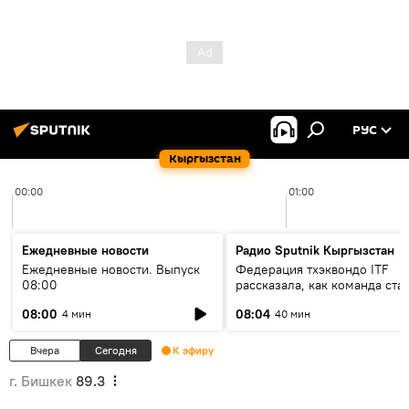
РУС
Кыргызстан
00:00
01:00
Ежедневные новости
Радио Sputnik Кыргызстан
Ежедневные новости. Выпуск
Федерация тхэквондо ITF
08:00
рассказала, как команда ста
жертвой мошенников
08:00
08:04
4 мин
40 мин
Вчера
Сегодня
К эфиру
г. Бишкек
89.3