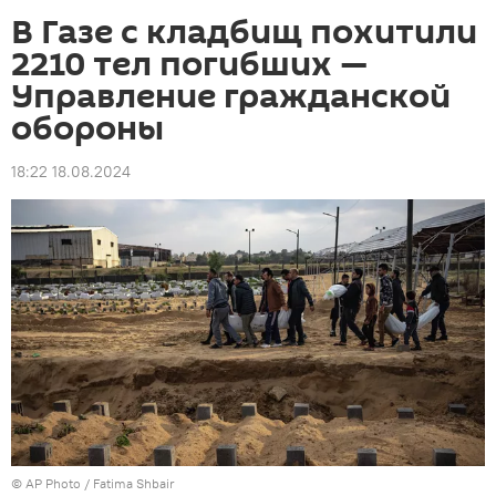
В Газе с кладбищ похитили
2210 тел погибших —
Управление гражданской
обороны
18:22 18.08.2024
©
AP Photo
/ Fatima Shbair