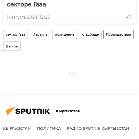
секторе Газа
11 августа 2024, 12:26
сектор Газа
Израиль
похищение
кладбище
Происшествия
В мире
Кыргызстан
КЫРГЫЗСТАН
ПОЛИТИКА
РАДИО SPUTNIK КЫРГЫЗСТАН
Р