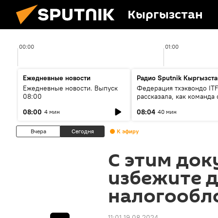
Кыргызстан
00:00
01:00
Ежедневные новости
Радио Sputnik Кыргызста
Ежедневные новости. Выпуск
Федерация тхэквондо IT
08:00
рассказала, как команда 
жертвой мошенников
08:00
08:04
4 мин
40 мин
Вчера
Сегодня
К эфиру
С этим док
избежите 
налогообл
11:01 19.08.2024