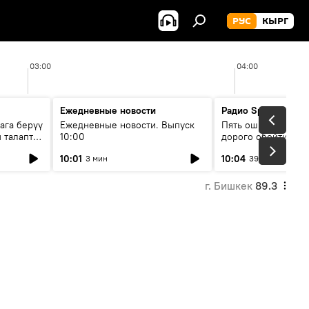
РУС
КЫРГ
03:00
04:00
Ежедневные новости
Радио Sputnik Кыр
ага берүү
Ежедневные новости. Выпуск
Пять ошибок котор
 талаптар
10:00
дорого обойтись п
жилья
10:01
10:04
3 мин
39 мин
г. Бишкек
89.3