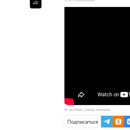
© YouTube /
Салык кызматы
Подписаться