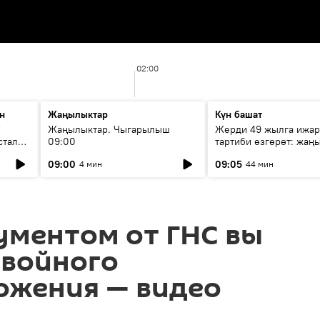
02:00
н
Жаңылыктар
Күн башат
F
Жаңылыктар. Чыгарылыш
Жерди 49 жылга ижар
стала
09:00
тартиби өзгөрөт: жаңы
эмнени көздөйт?
09:00
09:05
4 мин
44 мин
ументом от ГНС вы
двойного
ожения — видео