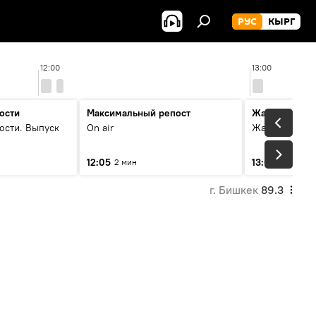
РУС
КЫРГ
12:00
13:00
ости
Максимальный репост
Жаңылыктар
ости. Выпуск
On air
Жаңылыктар.
12:05
13:01
2 мин
3 мин
г. Бишкек
89.3