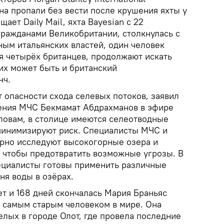
на пропали без вести после крушения яхты у
ает Daily Mail, яхта Bayesian с 22
гражданами Великобритании, столкнулась с
ым итальянских властей, один человек
ая четырёх британцев, продолжают искать
их может быть и британский
нч.
 опасности схода селевых потоков, заявил
ения МЧС Бекмамат Абдрахманов в эфире
словам, в столице имеются селеотводные
минимизируют риск. Специалисты МЧС и
рно исследуют высокогорные озера и
 чтобы предотвратить возможные угрозы. В
ециалисты готовы применить различные
ня воды в озёрах.
лет и 168 дней скончалась Мария Браньяс
ь самым старым человеком в мире. Она
елых в городе Олот, где провела последние