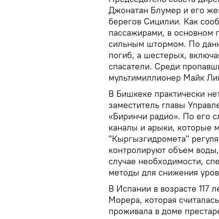
Джонатан Блумер и его же
берегов Сицилии. Как сообщ
пассажирами, в основном 
сильным штормом. По данн
погиб, а шестерых, включ
спасатели. Среди пропавш
мультимиллионер Майк Ли
В Бишкеке практически нет
заместитель главы Управл
«Биринчи радио». По его 
каналы и арыки, которые 
"Кыргызгидромета" регуля
контролируют объем воды,
случае необходимости, сп
методы для снижения уров
В Испании в возрасте 117 
Морера, которая считалас
проживала в доме престар