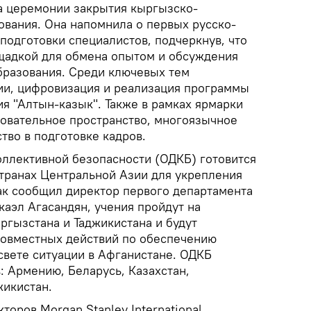
а церемонии закрытия кыргызско-
ования. Она напомнила о первых русско-
подготовки специалистов, подчеркнув, что
щадкой для обмена опытом и обсуждения
бразования. Среди ключевых тем
ии, цифровизация и реализация программы
я "Алтын-казык". Также в рамках ярмарки
овательное пространство, многоязычное
тво в подготовке кадров.
оллективной безопасности (ОДКБ) готовится
странах Центральной Азии для укрепления
Как сообщил директор первого департамента
аэл Агасандян, учения пройдут на
ргызстана и Таджикистана и будут
совместных действий по обеспечению
свете ситуации в Афганистане. ОДКБ
: Армению, Беларусь, Казахстан,
жикистан.
торов Morgan Stanley International