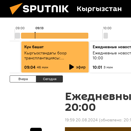
Кыргызстан
09:00
09:13
10:00
Күн башат
Ежедневные новос
лыш
Кыргызстандагы боор
Ежедневные новост
трансплантациясы:
10:00
жетишкендиктер жана өнүгүү
эфир
09:04
10:01
46 мин
3 мин
келечеги
Вчера
Сегодня
Ежедневны
20:00
19:59 20.08.2024
(обновлено:
20: