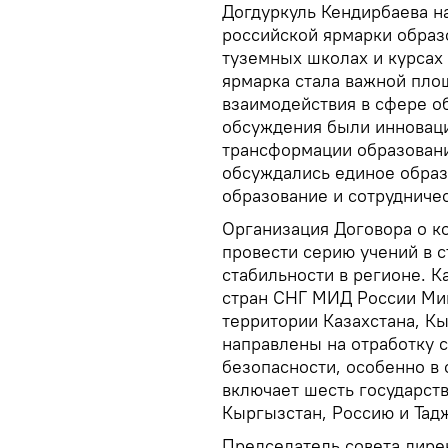
Догдуркуль Кендирбаева н
российской ярмарки образ
туземных школах и курсах 
ярмарка стала важной пло
взаимодействия в сфере о
обсуждения были инновац
трансформации образовани
обсуждались единое образ
образование и сотрудничес
Организация Договора о к
провести серию учений в 
стабильности в регионе. 
стран СНГ МИД России Мик
территории Казахстана, Кы
направлены на отработку 
безопасности, особенно в 
включает шесть государств
Кыргызстан, Россию и Тад
Председатель совета дирек