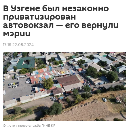
В Узгене был незаконно
приватизирован
автовокзал — его вернули
мэрии
17:19 22.08.2024
© Фото / пресс-служба ГКНБ КР