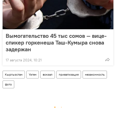
Вымогательство 45 тыс сомов — вице-
спикер горкенеша Таш-Кумыра снова
задержан
17 августа 2024, 10:21
Кыргызстан
Узген
вокзал
приватизация
незаконность
фото