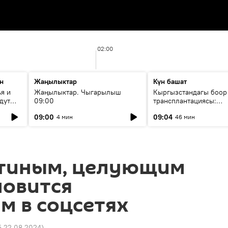
02:00
н
Жаңылыктар
Күн башат
я и
Жаңылыктар. Чыгарылыш
Кыргызстандагы боор
дут
09:00
трансплантациясы:
жетишкендиктер жана
09:00
09:04
4 мин
46 мин
келечеги
утиным, целующим
новится
м в соцсетях
5 22.08.2024
)