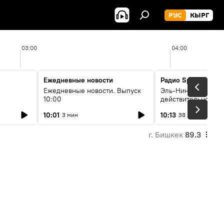
РУС
КЫРГ
03:00
04:00
Ежедневные новости
Радио Sputnik Кыр
Ежедневные новости. Выпуск
Эль-Ниньо, жара и 
10:00
действительно вли
 өнүгүү
погоду в Кыргызст
10:01
10:13
3 мин
38 мин
г. Бишкек
89.3