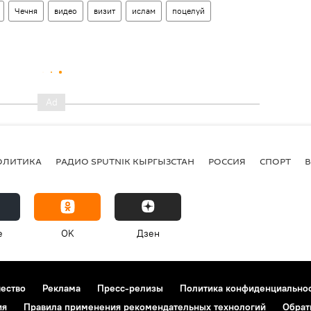
Чечня
видео
визит
ислам
поцелуй
ОЛИТИКА
РАДИО SPUTNIK КЫРГЫЗСТАН
РОССИЯ
СПОРТ
e
OK
Дзен
чество
Реклама
Пресс-релизы
Политика конфиденциально
ия
Правила применения рекомендательных технологий
Обрат