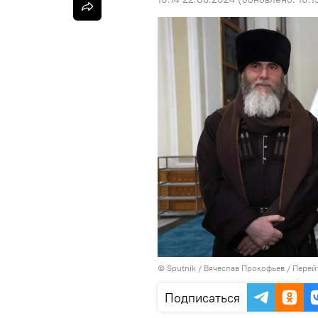
©
Sputnik
/ Вячеслав Прокофьев
/
Перей
Подписаться