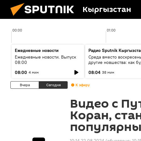
Кыргызстан
00:00
01:00
Ежедневные новости
Радио Sputnik Кыргызста
Ежедневные новости. Выпуск
Среда вместо воскресень
08:00
другие новшества: как бу
проходить выборы в КР?
08:00
08:04
4 мин
38 мин
Вчера
Сегодня
К эфиру
Видео с П
Коран, ста
популярны
10:14 22.08.2024
(обновлено:
10:1