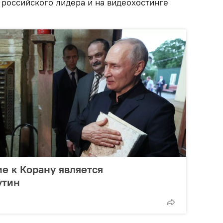
 российского лидера и на видеохостинге
е к Корану является
утин