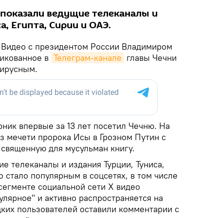
 показали ведущие телеканалы и
а, Египта, Сирии и ОАЭ.
.
Видео с президентом России Владимиром
ликованное в
Телеграм-канале
главы Чечни
вирусным.
рник впервые за 13 лет посетил Чечню. На
з мечети пророка Исы в Грозном Путин с
 священную для мусульман книгу.
е телеканалы и издания Турции, Туниса,
о стало популярным в соцсетях, в том числе
 сегменте социальной сети X видео
улярное" и активно распространяется на
цких пользователей оставили комментарии с