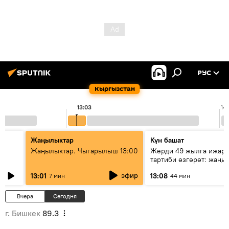
РУС
Кыргызстан
13:03
14
Жаңылыктар
Күн башат
Жаңылыктар. Чыгарылыш 13:00
Жерди 49 жылга ижара
тартиби өзгөрөт: жаңы 
эмнени көздөйт?
эфир
13:01
13:08
7 мин
44 мин
Вчера
Сегодня
г. Бишкек
89.3