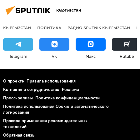
Кыргызстан
КЫРГЫЗСТАН
ПОЛИТИКА
РАДИО SPUTNIK КЫРГЫЗСТАН
Р
Telegram
VK
Макс
Rutube
О проекте
Правила использования
Контакты и сотрудничество
Реклама
Пресс-релизы
Политика конфиденциальности
Политика использования Cookie и автоматического
логирования
Правила применения рекомендательных
технологий
Обратная связь