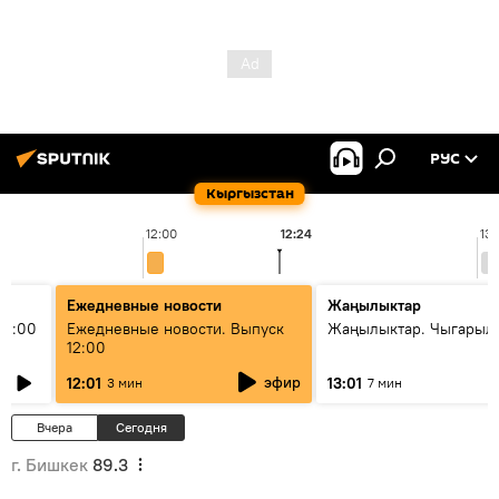
РУС
Кыргызстан
12:00
12:24
13:
Ежедневные новости
Жаңылыктар
11:00
Ежедневные новости. Выпуск
Жаңылыктар. Чыгарыл
12:00
эфир
12:01
13:01
3 мин
7 мин
Вчера
Сегодня
г. Бишкек
89.3