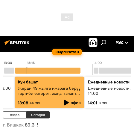
РУС
Кыргызстан
13:00
13:15
14:00
Күн башат
Ежедневные новости
13:00
Жерди 49 жылга ижарага берүү
Ежедневные новости. 
тартиби өзгөрөт: жаңы талаптар
14:00
эмнени көздөйт?
эфир
13:08
14:01
44 мин
3 мин
Вчера
Сегодня
г. Бишкек
89.3