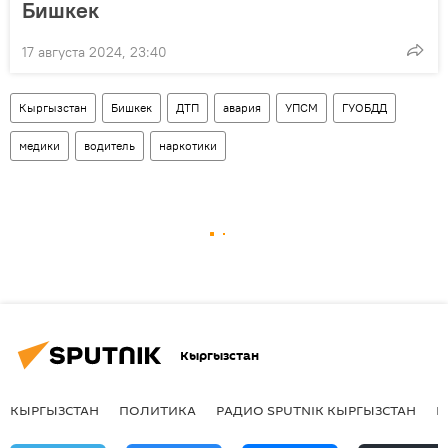
Бишкек
17 августа 2024, 23:40
Кыргызстан
Бишкек
ДТП
авария
УПСМ
ГУОБДД
медики
водитель
наркотики
Кыргызстан
КЫРГЫЗСТАН
ПОЛИТИКА
РАДИО SPUTNIK КЫРГЫЗСТАН
Р