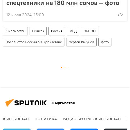
спецтехники на 180 млн сомов — фото
12 июля 2024, 15:09
Кыргызстан
Бишкек
Россия
МВД
СБНОН
Посольство России в Кыргызстане
Сергей Вакунов
фото
Кыргызстан
КЫРГЫЗСТАН
ПОЛИТИКА
РАДИО SPUTNIK КЫРГЫЗСТАН
Р