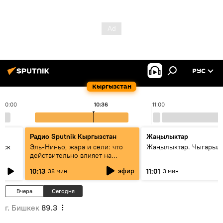
РУС
Кыргызстан
10:00
10:36
11:00
Радио Sputnik Кыргызстан
Жаңылыктар
уск
Эль-Ниньо, жара и сели: что
Жаңылыктар. Чыгарылы
действительно влияет на
погоду в Кыргызстане
эфир
10:13
11:01
38 мин
3 мин
Вчера
Сегодня
г. Бишкек
89.3