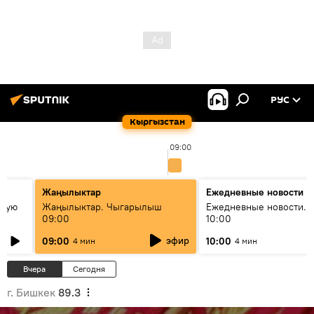
РУС
Кыргызстан
09:00
Жаңылыктар
Ежедневные новости
овую
Жаңылыктар. Чыгарылыш
Ежедневные новости. 
09:00
10:00
эфир
09:00
10:00
4 мин
4 мин
Вчера
Сегодня
г. Бишкек
89.3