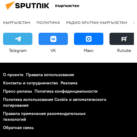
Кыргызстан
КЫРГЫЗСТАН
ПОЛИТИКА
РАДИО SPUTNIK КЫРГЫЗСТАН
Р
Telegram
VK
Макс
Rutube
О проекте
Правила использования
Контакты и сотрудничество
Реклама
Пресс-релизы
Политика конфиденциальности
Политика использования Cookie и автоматического
логирования
Правила применения рекомендательных
технологий
Обратная связь