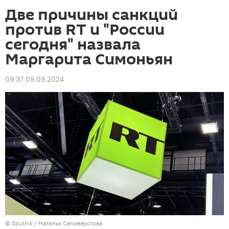
Две причины санкций
против RT и "России
сегодня" назвала
Маргарита Симоньян
09:37 09.09.2024
©
Sputnik
/ Наталья Селиверстова