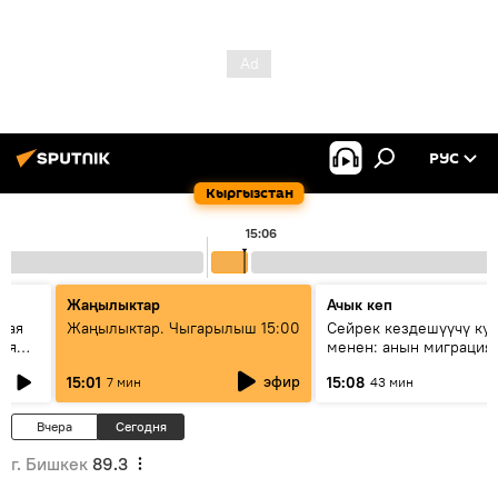
РУС
Кыргызстан
15:06
Жаңылыктар
Ачык кеп
кая
Жаңылыктар. Чыгарылыш 15:00
Сейрек кездешүүчү ку
рия
менен: анын миграция
азии
жолу эмнеден кабар б
эфир
15:01
15:08
7 мин
43 мин
Вчера
Сегодня
г. Бишкек
89.3