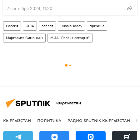
7 сентября 2024, 11:20
Россия
США
запрет
Russia Today
причина
Маргарита Симоньян
МИА "Россия сегодня"
Кыргызстан
КЫРГЫЗСТАН
ПОЛИТИКА
РАДИО SPUTNIK КЫРГЫЗСТАН
Р