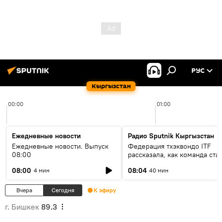
РУС
Кыргызстан
00:00
01:00
Ежедневные новости
Радио Sputnik Кыргызстан
Ежедневные новости. Выпуск
Федерация тхэквондо ITF
08:00
рассказала, как команда ста
жертвой мошенников
08:00
08:04
4 мин
40 мин
Вчера
Сегодня
К эфиру
г. Бишкек
89.3