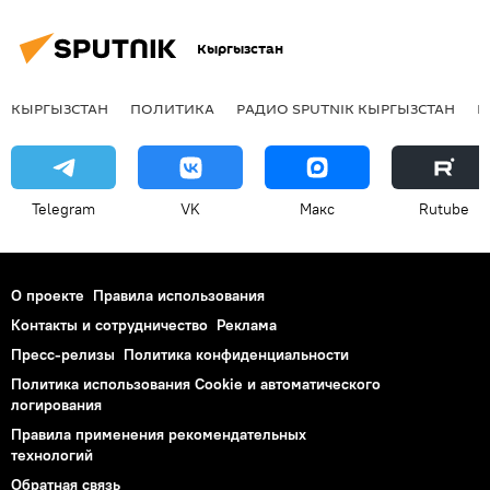
Кыргызстан
КЫРГЫЗСТАН
ПОЛИТИКА
РАДИО SPUTNIK КЫРГЫЗСТАН
Р
Telegram
VK
Макс
Rutube
О проекте
Правила использования
Контакты и сотрудничество
Реклама
Пресс-релизы
Политика конфиденциальности
Политика использования Cookie и автоматического
логирования
Правила применения рекомендательных
технологий
Обратная связь