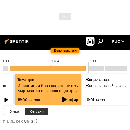
РУС
Кыргызстан
18:00
18:34
19:00
Тема дня
Жаңылыктар
уск
Инвестиции без границ: почему
Жаңылыктар. Чыгарыл
Кыргызстан оказался в центре
внимания бизнеса
эфир
18:06
19:01
52 мин
10 мин
Вчера
Сегодня
г. Бишкек
89.3