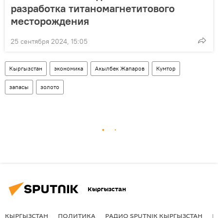
разработка титаномагнетитового
месторождения
25 сентября 2024, 15:05
Кыргызстан
экономика
Акылбек Жапаров
Кумтор
запасы
золото
Кыргызстан
КЫРГЫЗСТАН
ПОЛИТИКА
РАДИО SPUTNIK КЫРГЫЗСТАН
Р