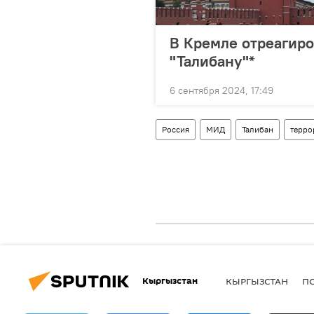
В Кремле отреагир
"Талибану"*
6 сентября 2024, 17:49
Россия
МИД
Талибан
терро
Кыргызстан
КЫРГЫЗСТАН
П