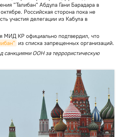
ния "Талибан" Абдула Гани Барадара в
октябре. Российская сторона пока не
ть участия делегации из Кабула в
ря МИД КР официально подтвердил, что
либан"
из списка запрещенных организаций.
од санкциями ООН за террористическую