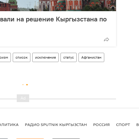
овали на решение Кыргызстана по
ризм
список
исключение
статус
Афганистан
ОЛИТИКА
РАДИО SPUTNIK КЫРГЫЗСТАН
РОССИЯ
СПОРТ