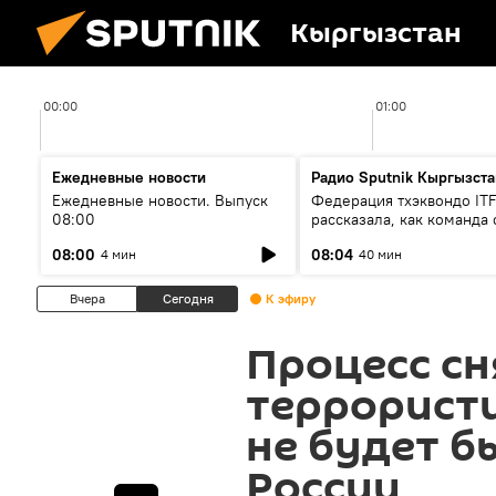
Кыргызстан
00:00
01:00
Ежедневные новости
Радио Sputnik Кыргызста
Ежедневные новости. Выпуск
Федерация тхэквондо IT
08:00
рассказала, как команда 
жертвой мошенников
08:00
08:04
4 мин
40 мин
Вчера
Сегодня
К эфиру
Процесс сн
террористи
не будет 
России