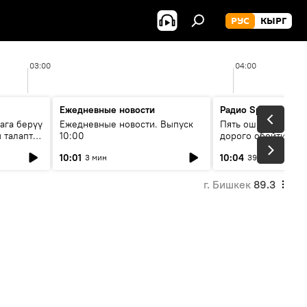
РУС
КЫРГ
03:00
04:00
Ежедневные новости
Радио Sputnik Кыр
ага берүү
Ежедневные новости. Выпуск
Пять ошибок котор
 талаптар
10:00
дорого обойтись п
жилья
10:01
10:04
3 мин
39 мин
г. Бишкек
89.3