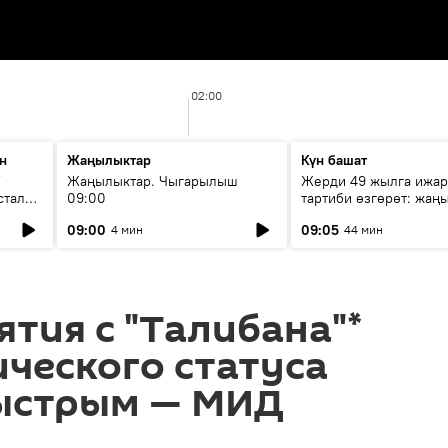
02:00
н
Жаңылыктар
Күн башат
F
Жаңылыктар. Чыгарылыш
Жерди 49 жылга ижар
стала
09:00
тартиби өзгөрөт: жаңы
эмнени көздөйт?
09:00
09:05
4 мин
44 мин
ятия с "Талибана"*
ческого статуса
быстрым — МИД