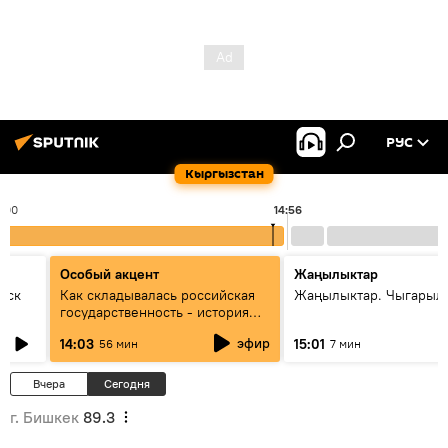
РУС
Кыргызстан
4:00
14:56
Особый акцент
Жаңылыктар
уск
Как складывалась российская
Жаңылыктар. Чыгарыл
государственность - история
России и геополитика Евразии
эфир
14:03
15:01
56 мин
7 мин
глазами аналитиков
Вчера
Сегодня
г. Бишкек
89.3