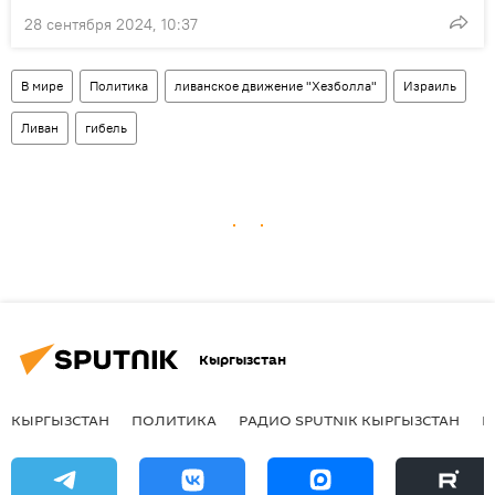
28 сентября 2024, 10:37
В мире
Политика
ливанское движение "Хезболла"
Израиль
Ливан
гибель
Кыргызстан
КЫРГЫЗСТАН
ПОЛИТИКА
РАДИО SPUTNIK КЫРГЫЗСТАН
Р