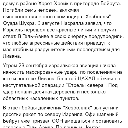
дому в районе Харет-Хрейк в пригороде Бейрута.
Погибли семь человек, включая
высокопоставленного командира "Хезболлы"
Фуада Шукра. В августе Насралла заявил, что
Израиль перешел все красные линии и получит
ответ. В Тель-Авиве в свою очередь предупредили,
что любые агрессивные действия приведут к
масштабным разрушительным последствиям для
Ливана.
Утром 23 сентября израильская авиация начала
наносить массированные удары по поселениям на
юге и востоке Ливана. Генштаб ЦАХАЛ объявил о
наступательной операции "Стрелы севера". Под
удар попали десятки деревень и несколько
областных населенных пунктов.
В ответ бойцы движения "Хезболлах" выпустили
десятки ракет по северу Израиля. Официальный
Бейрут уже призвал ООН вмешаться и остановить
агрессию Тель-Авива. По данным Центра