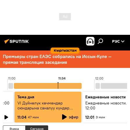
РУС
Кыргызстан
Премьеры стран ЕАЭС собрались на Иссык-Куле —
прямая трансляция заседания
11:00
11:34
12:00
Тема дня
Ежедневные новости
11:00
VI Дүйнөлүк көчмөндөр
Ежедневные новости. 
оюндарына саналуу күндөр
12:00
калды: даярдык иштери кайсы
эфир
11:04
12:01
47 мин
3 мин
этапка жетти?
Вчера
Сегодня