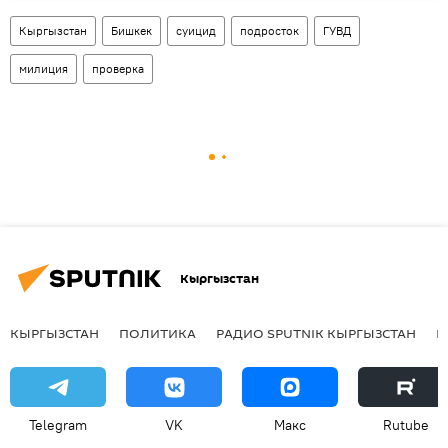
Кыргызстан
Бишкек
суицид
подросток
ГУВД
милиция
проверка
Кыргызстан
КЫРГЫЗСТАН
ПОЛИТИКА
РАДИО SPUTNIK КЫРГЫЗСТАН
Р
Telegram
VK
Макс
Rutube