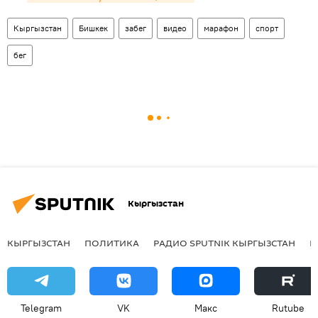
Кыргызстан
Бишкек
забег
видео
марафон
спорт
бег
Кыргызстан
КЫРГЫЗСТАН
ПОЛИТИКА
РАДИО SPUTNIK КЫРГЫЗСТАН
Р
Telegram
VK
Макс
Rutube