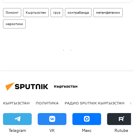
Гонконг
Кыргызстан
груз
контрабанда
метамфетамин
наркотики
Кыргызстан
КЫРГЫЗСТАН
ПОЛИТИКА
РАДИО SPUTNIK КЫРГЫЗСТАН
Р
Telegram
VK
Макс
Rutube