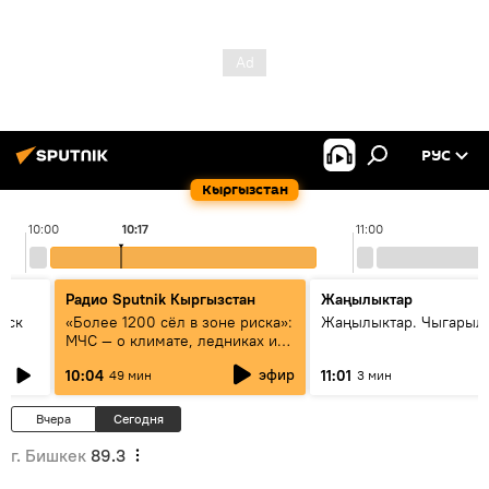
РУС
Кыргызстан
10:00
10:17
11:00
Радио Sputnik Кыргызстан
Жаңылыктар
уск
«Более 1200 сёл в зоне риска»:
Жаңылыктар. Чыгарылы
МЧС — о климате, ледниках и
системе оповещения
эфир
10:04
11:01
49 мин
3 мин
населения
Вчера
Сегодня
г. Бишкек
89.3