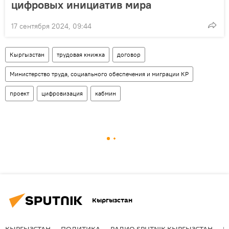
цифровых инициатив мира
17 сентября 2024, 09:44
Кыргызстан
трудовая книжка
договор
Министерство труда, социального обеспечения и миграции КР
проект
цифровизация
кабмин
Кыргызстан
КЫРГЫЗСТАН
ПОЛИТИКА
РАДИО SPUTNIK КЫРГЫЗСТАН
Р