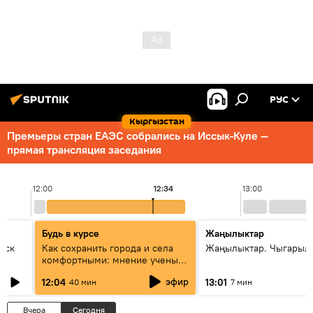
РУС
Кыргызстан
Премьеры стран ЕАЭС собрались на Иссык-Куле —
прямая трансляция заседания
12:00
12:34
13:00
Будь в курсе
Жаңылыктар
уск
Как сохранить города и села
Жаңылыктар. Чыгарыл
комфортными: мнение ученых
Евразии
эфир
12:04
13:01
40 мин
7 мин
Вчера
Сегодня