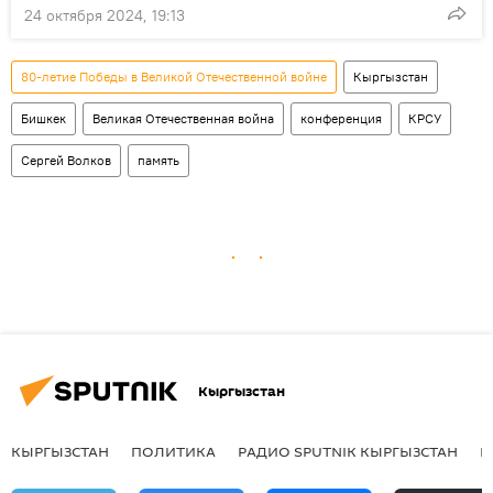
24 октября 2024, 19:13
80-летие Победы в Великой Отечественной войне
Кыргызстан
Бишкек
Великая Отечественная война
конференция
КРСУ
Сергей Волков
память
Кыргызстан
КЫРГЫЗСТАН
ПОЛИТИКА
РАДИО SPUTNIK КЫРГЫЗСТАН
Р