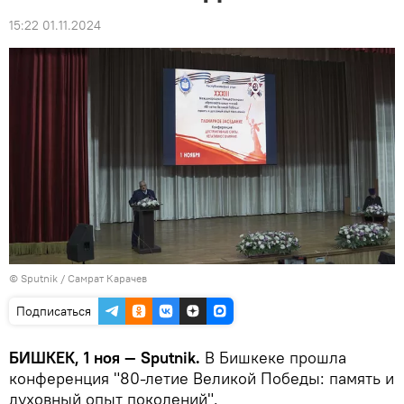
15:22 01.11.2024
©
Sputnik
/ Самрат Карачев
Подписаться
БИШКЕК, 1 ноя — Sputnik.
В Бишкеке прошла
конференция "80-летие Великой Победы: память и
духовный опыт поколений".