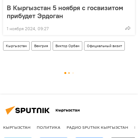
В Кыргызстан 5 ноября с госвизитом
прибудет Эрдоган
1 ноября 2024, 09:27
Кыргызстан
Венгрия
Виктор Орбан
Официальный визит
Кыргызстан
КЫРГЫЗСТАН
ПОЛИТИКА
РАДИО SPUTNIK КЫРГЫЗСТАН
Р