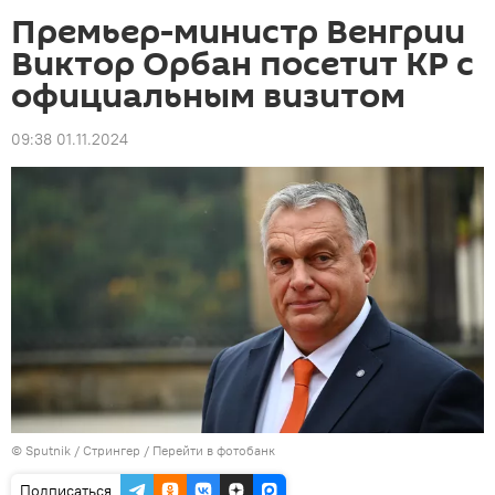
Премьер-министр Венгрии
Виктор Орбан посетит КР с
официальным визитом
09:38 01.11.2024
©
Sputnik
/ Стрингер
/
Перейти в фотобанк
Подписаться