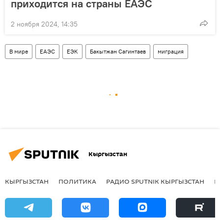
приходится на страны ЕАЭС
2 ноября 2024, 14:35
В мире
ЕАЭС
ЕЭК
Бакытжан Сагинтаев
миграция
Кыргызстан
КЫРГЫЗСТАН
ПОЛИТИКА
РАДИО SPUTNIK КЫРГЫЗСТАН
Р