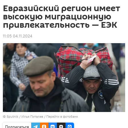
Евразийский регион имеет
высокую миграционную
привлекательность — ЕЭК
11:05 04.11.2024
©
Sputnik
/ Илья Питалев
/
Перейти в фотобанк
Подписаться