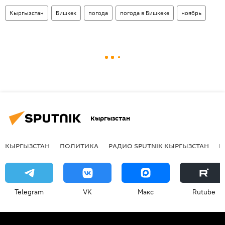
Кыргызстан
Бишкек
погода
погода в Бишкеке
ноябрь
Кыргызстан
КЫРГЫЗСТАН
ПОЛИТИКА
РАДИО SPUTNIK КЫРГЫЗСТАН
Р
Telegram
VK
Макс
Rutube