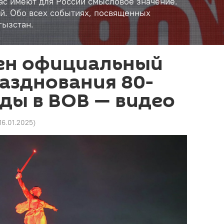
час имеют для России смысловое значение.
й. Обо всех событиях, посвященных
гызстан.
ен официальный
азднования 80-
ды в ВОВ — видео
 16.01.2025
)