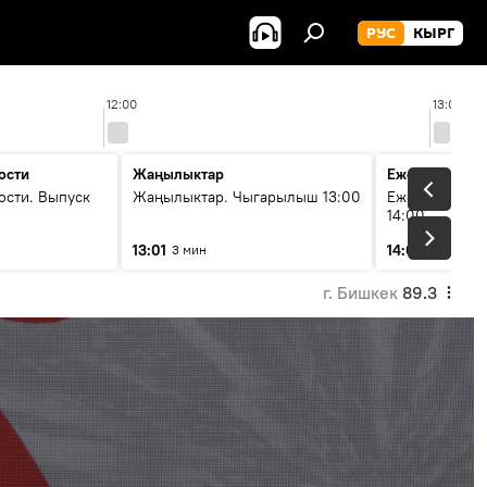
РУС
КЫРГ
12:00
13:00
ости
Жаңылыктар
Ежедневные 
ости. Выпуск
Жаңылыктар. Чыгарылыш 13:00
Ежедневные н
14:00
13:01
14:01
3 мин
3 мин
г. Бишкек
89.3