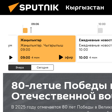
Кыргызстан
09:06
10:00
ько
Жаңылыктар
Ежедневные новост
кий бум
Жаңылыктар. Чыгарылыш
Ежедневные новост
09:00
10:00
му и как
эфир
09:00
10:00
4 мин
4 мин
Вчера
Сегодня
80-летие Победы 
Отечественной во
В 2025 году отмечается 80 лет Победы в Велик