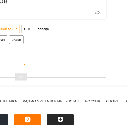
ВОВ
нной войне
СНГ
победа
тип
видео
ОЛИТИКА
РАДИО SPUTNIK КЫРГЫЗСТАН
РОССИЯ
СПОРТ