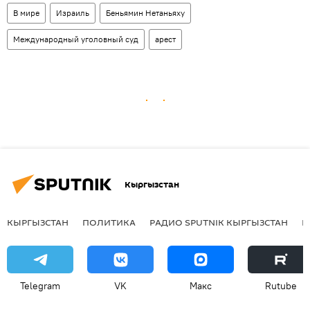
В мире
Израиль
Беньямин Нетаньяху
Международный уголовный суд
арест
Кыргызстан
КЫРГЫЗСТАН
ПОЛИТИКА
РАДИО SPUTNIK КЫРГЫЗСТАН
Р
Telegram
VK
Макс
Rutube