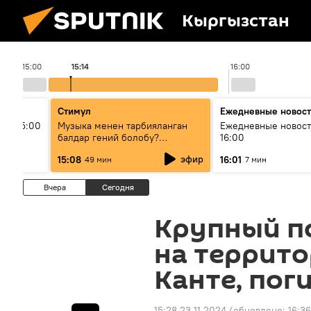
Кыргызстан
15:00
15:14
16:00
Стимул
Ежедневные новос
ыш 15:00
Музыка менен тарбияланган
Ежедневные новост
балдар гений болобу?
16:00
Кыргыздын жашоосунда
эфир
15:08
16:01
49 мин
7 мин
музыканын орду
Вчера
Сегодня
Крупный п
на террито
Канте, пог
15:28 23.11.2024
(обновлено:
16:36