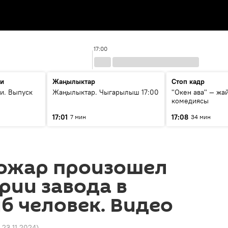
17:00
ти
Жаңылыктар
Стоп кадр
и. Выпуск
Жаңылыктар. Чыгарылыш 17:00
"Окен ава" — жа
комедиясы
17:01
17:08
7 мин
34 мин
ожар произошел
рии завода в
иб человек. Видео
 23.11.2024
)