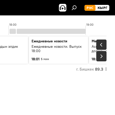
РУС
КЫРГ
18:00
19:00
Ежедневные новости
Меняющие м
йдын элдик
Ежедневные новости. Выпуск
Аскар Салымб
18:00
должен пост
совершенство
18:01
18:06
5 мин
54 мин
г. Бишкек
89.3