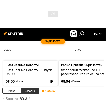
РУС
Кыргызстан
00:00
01:00
Ежедневные новости
Радио Sputnik Кыргызстан
Ежедневные новости. Выпуск
Федерация тхэквондо ITF
08:00
рассказала, как команда ста
жертвой мошенников
08:00
08:04
4 мин
40 мин
Вчера
Сегодня
К эфиру
г. Бишкек
89.3