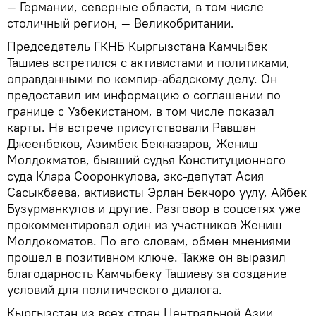
— Германии, северные области, в том числе
столичный регион, — Великобритании.
Председатель ГКНБ Кыргызстана Камчыбек
Ташиев встретился с активистами и политиками,
оправданными по кемпир-абадскому делу. Он
предоставил им информацию о соглашении по
границе c Узбекистаном, в том числе показал
карты. На встрече присутствовали Равшан
Джеенбеков, Азимбек Бекназаров, Жениш
Молдокматов, бывший судья Конституционного
суда Клара Сооронкулова, экс-депутат Асия
Сасыкбаева, активисты Эрлан Бекчоро уулу, Айбек
Бузурманкулов и другие. Разговор в соцсетях уже
прокомментировал один из участников Жениш
Молдокоматов. По его словам, обмен мнениями
прошел в позитивном ключе. Также он выразил
благодарность Камчыбеку Ташиеву за создание
условий для политического диалога.
Кыргызстан из всех стран Центральной Азии