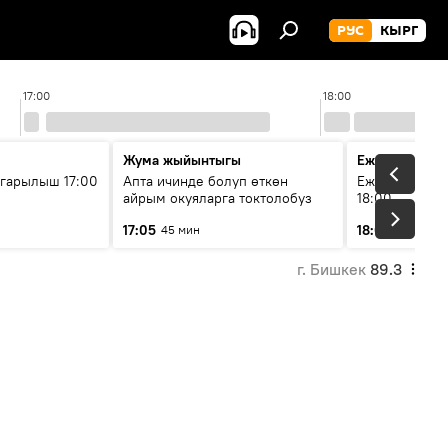
РУС
КЫРГ
17:00
18:00
Жума жыйынтыгы
Ежедневные 
гарылыш 17:00
Апта ичинде болуп өткөн
Ежедневные н
айрым окуяларга токтолобуз
18:00
17:05
18:01
45 мин
5 мин
г. Бишкек
89.3