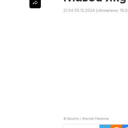
21:04 05.12.2024
(обновлено:
16:2
©
Sputnik
/ Жантай Макенов