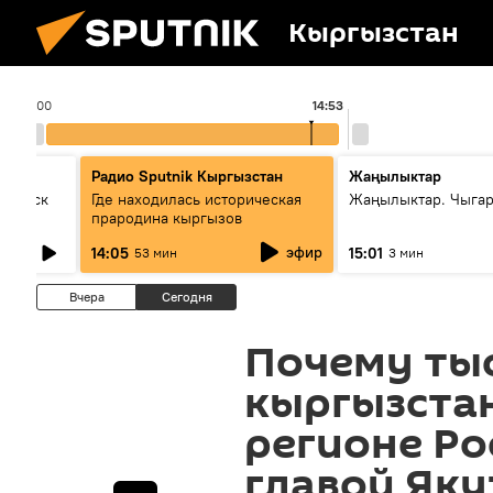
Кыргызстан
14:00
14:53
Радио Sputnik Кыргызстан
Жаңылыктар
Выпуск
Где находилась историческая
Жаңылыктар. Чыга
прародина кыргызов
эфир
14:05
15:01
53 мин
3 мин
Вчера
Сегодня
Почему ты
кыргызстан
регионе Ро
главой Яку