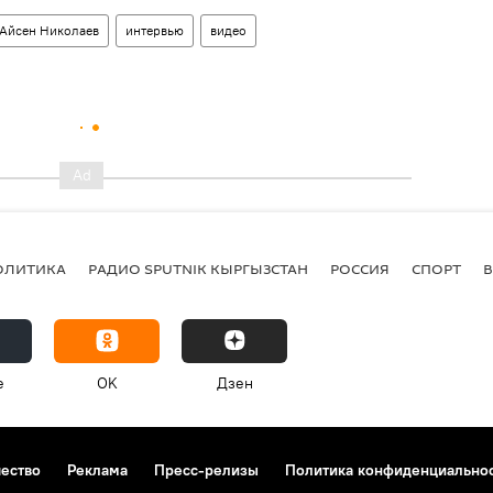
Айсен Николаев
интервью
видео
ОЛИТИКА
РАДИО SPUTNIK КЫРГЫЗСТАН
РОССИЯ
СПОРТ
e
OK
Дзен
чество
Реклама
Пресс-релизы
Политика конфиденциально