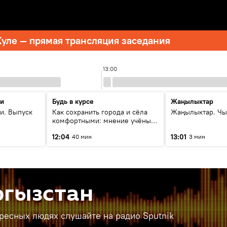
уле — прямая трансляция заседания
13:00
ти
Будь в курсе
Жаңылыктар
и. Выпуск
Как сохранить города и сёла
Жаңылыктар. Чы
комфортными: мнение учёных
Евразии
12:04
13:01
40 мин
3 мин
ргызстан
ересных людях слушайте на радио Sputnik