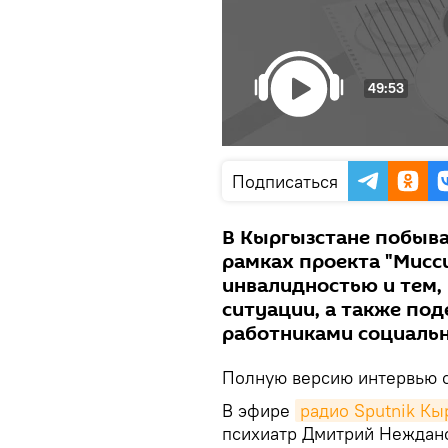
49:53
Подписаться
В Кыргызстане побыва
рамках проекта "Мисс
инвалидностью и тем, 
ситуации, а также по
работниками социаль
Полную версию интервью с
В эфире
радио Sputnik Кы
психиатр Дмитрий Неждано