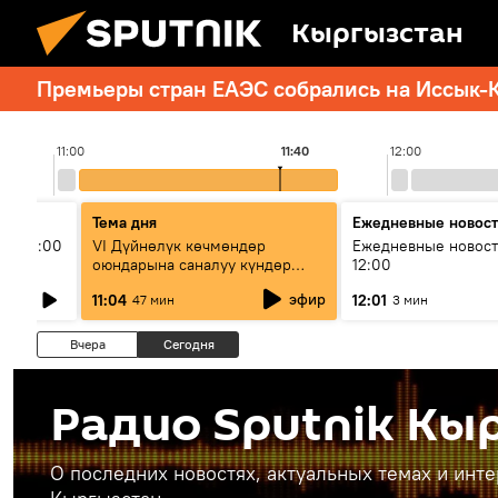
Кыргызстан
Премьеры стран ЕАЭС собрались на Иссык-К
11:00
11:40
12:00
Тема дня
Ежедневные новос
ыш 11:00
VI Дүйнөлүк көчмөндөр
Ежедневные новост
оюндарына саналуу күндөр
12:00
калды: даярдык иштери кайсы
эфир
11:04
12:01
47 мин
3 мин
этапка жетти?
Вчера
Сегодня
Радио Sputnik Кы
О последних новостях, актуальных темах и инт