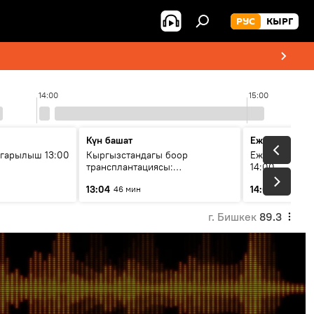
РУС
КЫРГ
14:00
15:00
Күн башат
Ежедневные 
гарылыш 13:00
Кыргызстандагы боор
Ежедневные н
трансплантациясы:
14:00
жетишкендиктер жана өнүгүү
13:04
14:01
46 мин
3 мин
келечеги
г. Бишкек
89.3