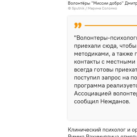
Волонтёры "Миссии добро" Дмит
©
Sputnik
/ Марина Соломко
"Волонтеры-психологи
приехали сюда, чтоб
методиками, а также 
контакты с местными
всегда готовы приеха
поступил запрос на п
программа реализует
Ассоциацией волонтер
сообщил Нежданов.
Клинический психолог и о
Римма Рахимуллина отмети