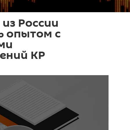
из России
ь опытом с
ми
ений КР