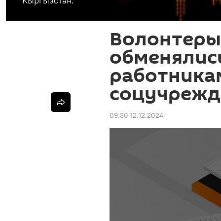
Кыргызстан.
Волонтеры 
обменялис
работника
соцучрежд
09:30 12.12.2024