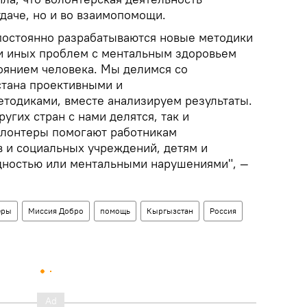
тдаче, но и во взаимопомощи.
 постоянно разрабатываются новые методики
и иных проблем с ментальным здоровьем
оянием человека. Мы делимся со
стана проективными и
тодиками, вместе анализируем результаты.
угих стран с нами делятся, так и
олонтеры помогают работникам
 и социальных учреждений, детям и
дностью или ментальными нарушениями", —
еры
Миссия Добро
помощь
Кыргызстан
Россия