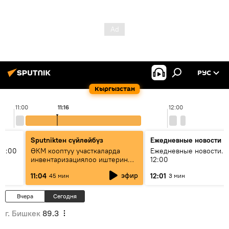
РУС
Кыргызстан
11:00
11:16
12:00
Sputnikteн сүйлөйбүз
Ежедневные новости
11:00
ӨКМ кооптуу участкаларда
Ежедневные новости. 
инвентаризациялоо иштерин
12:00
жүргүзүүдө — иш кайсы этапта?
эфир
11:04
12:01
45 мин
3 мин
Вчера
Сегодня
г. Бишкек
89.3