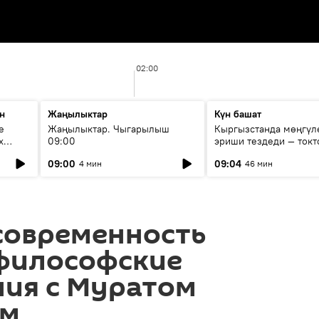
02:00
н
Жаңылыктар
Күн башат
е
Жаңылыктар. Чыгарылыш
Кыргызстанда мөңгүл
х
09:00
эриши тездеди — токт
мүмкүн эмеспи?
09:00
09:04
4 мин
46 мин
современность
 философские
ия с Муратом
ым