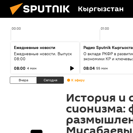
Кыргызстан
00:00
01:00
Ежедневные новости
Радио Sputnik Кыргызста
Ежедневные новости. Выпуск
О вкладе РКФР в развити
08:00
экономики КР и ключевы
секторах до 2030 года
08:00
08:04
4 мин
55 мин
Вчера
Сегодня
К эфиру
История и 
сионизма:
размышлен
Мусабаев