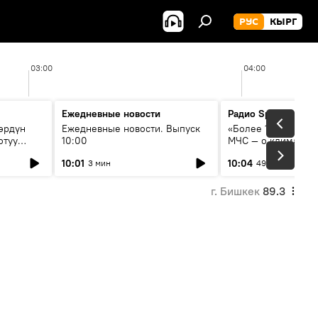
РУС
КЫРГ
03:00
04:00
Ежедневные новости
Радио Sputnik Кыр
өрдүн
Ежедневные новости. Выпуск
«Более 1200 сёл в 
отуу
10:00
МЧС — о климате, 
системе оповещен
10:01
10:04
3 мин
49 мин
населения
г. Бишкек
89.3