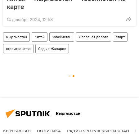
карте
14 декабря 2024, 12:53
Кыргызстан
Китай
Узбекистан
железная дорога
старт
строительство
Садыр Жапаров
Кыргызстан
КЫРГЫЗСТАН
ПОЛИТИКА
РАДИО SPUTNIK КЫРГЫЗСТАН
Р