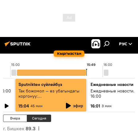
РУС
Кыргызстан
15:00
15:49
16:00
Sputnikteн сүйлөйбүз
Ежедневные новости
15:00
Так божомол — өз убагындагы
Ежедневные новости. 
коргонуу:
16:00
гидрометеорологиялык кызмат
эфир
15:04
16:01
45 мин
3 мин
кантип өркүндөтүлүүдө
Вчера
Сегодня
г. Бишкек
89.3