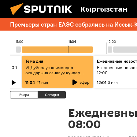
Кыргызстан
Премьеры стран ЕАЭС собрались на Иссык-К
11:00
11:34
12:00
Тема дня
Ежедневные новос
ыш 11:00
VI Дүйнөлүк көчмөндөр
Ежедневные новост
оюндарына саналуу күндөр
12:00
калды: даярдык иштери кайсы
эфир
11:04
12:01
47 мин
3 мин
этапка жетти?
Вчера
Сегодня
Ежедневны
08:00