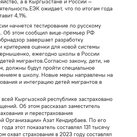
яйство, а в Кыргызстане и России —
ятельность.ЕЭК ожидает, что по итогам года
авит 4,1%.
ссии начнется тестирование по русскому
в. Об этом сообщил вице-премьер РФ
брнадзор завершает разработку
и критериев оценки для новой системы
Чернышенко, ежегодно школы в России
детей мигрантов.Согласно закону, дети, не
, должны будут пройти специальное
лением в школу. Новые меры направлены на
ования и интеграцию детей мигрантов в
о всей Кыргызской республике застраховано
щений. Об этом рассказал заместитель
рахования и перестрахования
ой Организации» Азат Кендирбаев. По его
 года этот показатель составлял 131 тысячу
ом охват страхования в 2023 году составлял