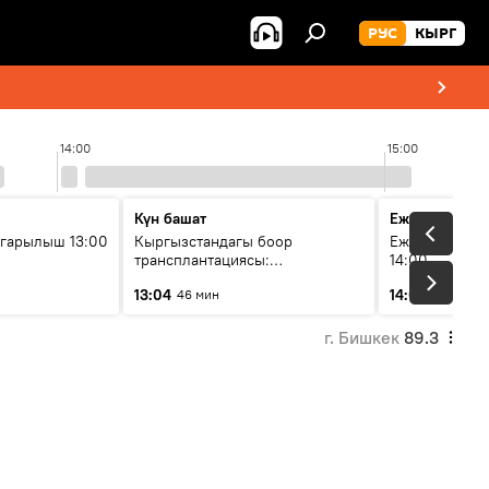
РУС
КЫРГ
14:00
15:00
Күн башат
Ежедневные 
гарылыш 13:00
Кыргызстандагы боор
Ежедневные н
трансплантациясы:
14:00
жетишкендиктер жана өнүгүү
13:04
14:01
46 мин
3 мин
келечеги
г. Бишкек
89.3