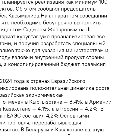
е планируется реализация как минимум 100
ктов. Об этом сообщил председатель
бек Касымалиев.На аппаратном совещании
, что необходимо безупречно выполнить
зидентом Садыром Жапаровым на III
тариат курултая уже проанализировал все
тами, и поручил разработать специальный
алиев также дал указания министерствам и
 году валовый внутренний продукт страны
ов, а консолидированный бюджет превысил
2024 года в странах Евразийского
иксирована положительная динамика роста
разийская экономическая
 отмечен в Кыргызстане — 8,4%, в Армении
 Казахстане — 4,1%, а в России — 4,2%. В
ран ЕАЭС составил 4,2%.Основными
ли торговля, перерабатывающая
льство. В Беларуси и Казахстане важную