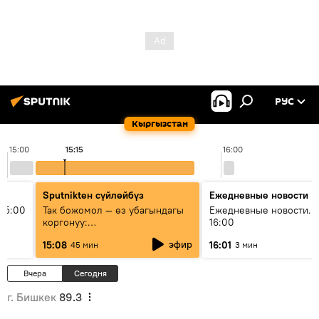
РУС
Кыргызстан
15:00
15:15
16:00
Sputnikteн сүйлөйбүз
Ежедневные новости
15:00
Так божомол — өз убагындагы
Ежедневные новости. 
коргонуу:
16:00
гидрометеорологиялык кызмат
эфир
15:08
16:01
45 мин
3 мин
кантип өркүндөтүлүүдө
Вчера
Сегодня
г. Бишкек
89.3