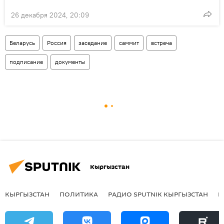
26 декабря 2024, 20:09
Беларусь
Россия
заседание
саммит
встреча
подписание
документы
Кыргызстан
КЫРГЫЗСТАН
ПОЛИТИКА
РАДИО SPUTNIK КЫРГЫЗСТАН
Р