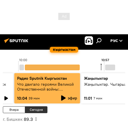
РУС
Кыргызстан
10:00
10:57
Радио Sputnik Кыргызстан
Жаңылыктар
уск
Что двигало героями Великой
Жаңылыктар. Чыгарылы
Отечественной войны:
вспоминая Чолпонбая
эфир
10:04
11:01
39 мин
7 мин
Тулебердиева
Вчера
Сегодня
г. Бишкек
89.3