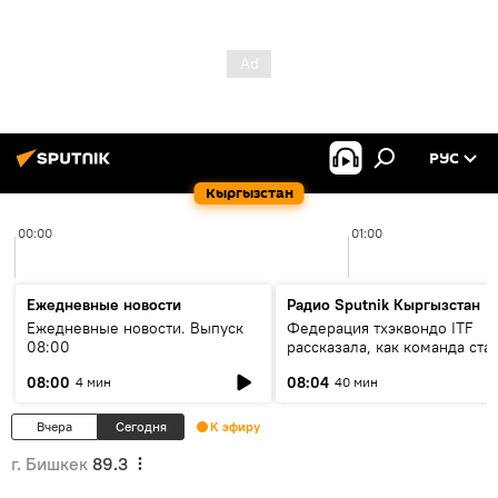
РУС
Кыргызстан
00:00
01:00
Ежедневные новости
Радио Sputnik Кыргызстан
Ежедневные новости. Выпуск
Федерация тхэквондо ITF
08:00
рассказала, как команда ста
жертвой мошенников
08:00
08:04
4 мин
40 мин
Вчера
Сегодня
К эфиру
г. Бишкек
89.3