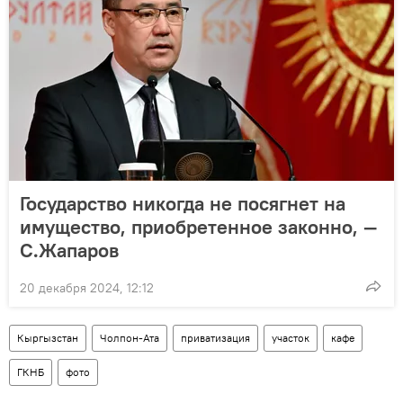
Государство никогда не посягнет на
имущество, приобретенное законно, —
С.Жапаров
20 декабря 2024, 12:12
Кыргызстан
Чолпон-Ата
приватизация
участок
кафе
ГКНБ
фото