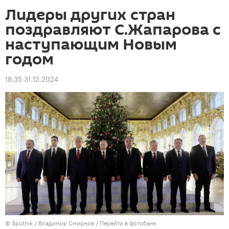
Лидеры других стран
поздравляют С.Жапарова с
наступающим Новым
годом
18:35 31.12.2024
©
Sputnik
/ Владимир Смирнов
/
Перейти в фотобанк