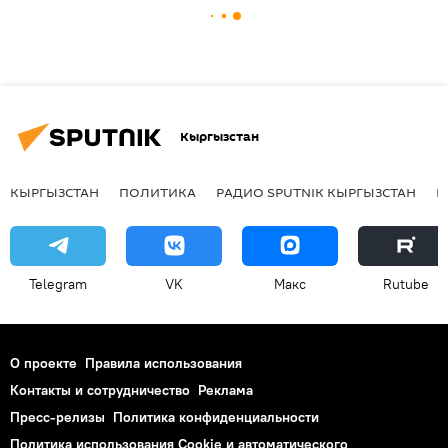
Кыргызстан
КЫРГЫЗСТАН
ПОЛИТИКА
РАДИО SPUTNIK КЫРГЫЗСТАН
Р
Telegram
VK
Макс
Rutube
О проекте
Правила использования
Контакты и сотрудничество
Реклама
Пресс-релизы
Политика конфиденциальности
Политика использования Cookie и автоматического