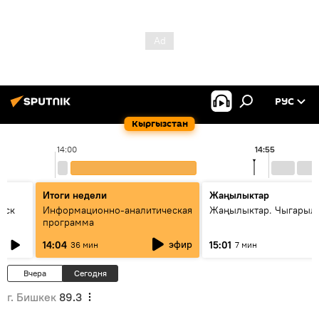
РУС
Кыргызстан
14:00
14:55
Итоги недели
Жаңылыктар
уск
Информационно-аналитическая
Жаңылыктар. Чыгарыл
программа
эфир
14:04
15:01
36 мин
7 мин
Вчера
Сегодня
г. Бишкек
89.3