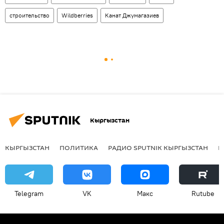
строительство
Wildberries
Канат Джумагазиев
Кыргызстан
КЫРГЫЗСТАН
ПОЛИТИКА
РАДИО SPUTNIK КЫРГЫЗСТАН
Р
Telegram
VK
Макс
Rutube