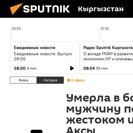
Кыргызстан
00:00
01:00
Ежедневные новости
Радио Sputnik Кыргызста
Ежедневные новости. Выпуск
О вкладе РКФР в развити
08:00
экономики КР и ключевы
секторах до 2030 года
08:00
08:04
4 мин
55 мин
Вчера
Сегодня
К эфиру
Умерла в б
мужчину п
жестоком 
Аксы