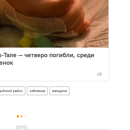
-Тале — четверо погибли, среди
енок
ыйский район
избиение
женщина