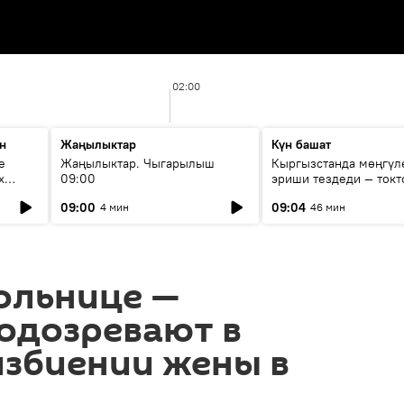
02:00
н
Жаңылыктар
Күн башат
е
Жаңылыктар. Чыгарылыш
Кыргызстанда мөңгүл
х
09:00
эриши тездеди — токт
мүмкүн эмеспи?
09:00
09:04
4 мин
46 мин
ольнице —
одозревают в
избиении жены в