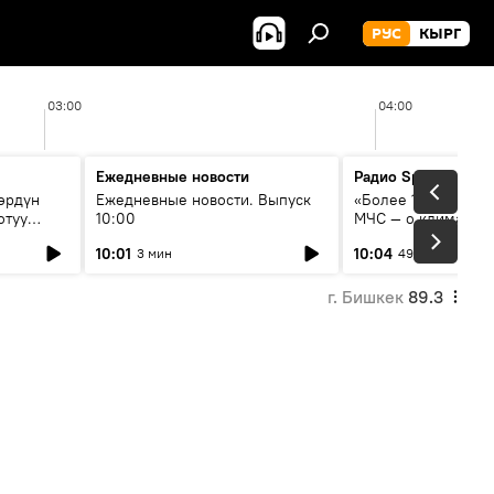
РУС
КЫРГ
03:00
04:00
Ежедневные новости
Радио Sputnik Кыр
өрдүн
Ежедневные новости. Выпуск
«Более 1200 сёл в 
отуу
10:00
МЧС — о климате, 
системе оповещен
10:01
10:04
3 мин
49 мин
населения
г. Бишкек
89.3