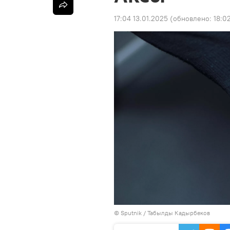
17:04 13.01.2025
(обновлено:
18:0
©
Sputnik / Табылды Кадырбеков