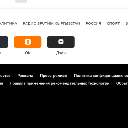
ОЛИТИКА
РАДИО SPUTNIK КЫРГЫЗСТАН
РОССИЯ
СПОРТ
e
OK
Дзен
чество
Реклама
Пресс-релизы
Политика конфиденциально
ия
Правила применения рекомендательных технологий
Обрат