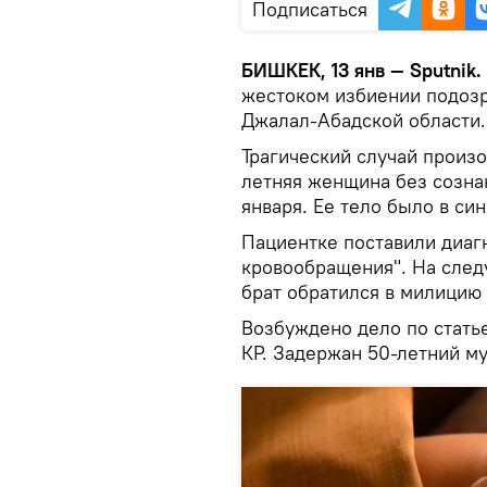
Подписаться
БИШКЕК, 13 янв — Sputnik.
жестоком избиении подозр
Джалал-Абадской области.
Трагический случай произ
летняя женщина без сознан
января. Ее тело было в син
Пациентке поставили диаг
кровообращения". На след
брат обратился в милицию 
Возбуждено дело по стать
КР. Задержан 50-летний м