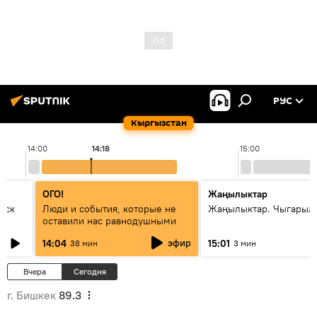
РУС
Кыргызстан
14:00
14:18
15:00
ОГО!
Жаңылыктар
уск
Люди и события, которые не
Жаңылыктар. Чыгарыл
оставили нас равнодушными
эфир
14:04
15:01
38 мин
3 мин
Вчера
Сегодня
г. Бишкек
89.3