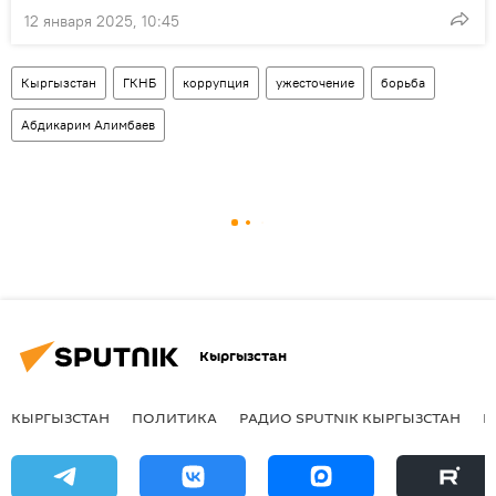
12 января 2025, 10:45
Кыргызстан
ГКНБ
коррупция
ужесточение
борьба
Абдикарим Алимбаев
Кыргызстан
КЫРГЫЗСТАН
ПОЛИТИКА
РАДИО SPUTNIK КЫРГЫЗСТАН
Р